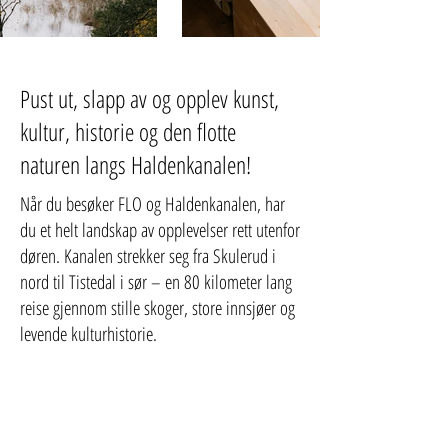
Pust ut, slapp av og opplev kunst,
kultur, historie og den flotte
naturen langs Haldenkanalen!
Når du besøker FLO og Haldenkanalen, har
du et helt landskap av opplevelser rett utenfor
døren. Kanalen strekker seg fra Skulerud i
nord til Tistedal i sør – en 80 kilometer lang
reise gjennom stille skoger, store innsjøer og
levende kulturhistorie.
Ta turen innom
slusene i Ørje
, der båtene
løftes gjennom de historiske slusekamrene og
livet ved kanalen summer gjennom